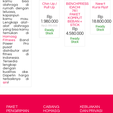
kamu bisa
Chin Up /
BENCHPRESS
New !!
olahraga di
Pull Up
IDACHI
Kursi Pijat
rumah dengan
781
leluasa,
PAKET
kapanpun
Rp
Rp
KOMPLIT
kamu mau.
1.980.000
18.800.000
BEBAN +
Lengkapi alat-
STICK
alat olahraga
Rp 2.180.000
Ready
Rp
yang bisa kamu
Stock
Ready
temukan di
4.580.000
Stock
Homasg
Ready
Fitnees
Band
Stock
Power Pro
pusat
distributor alat
fitnes di
Indonesia.
Tersedia
lengkap
dengan
kualitas oke.
Dapetin harga
terbaiknya di
sin
i!
PAKET
CABANG
KEBIJAKAN
PENGIRIMAN
HOMASG
DAN PRIVASI