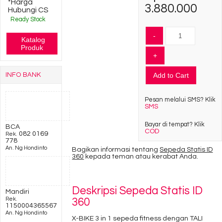
*Harga
3.880.000
Hubungi CS
Ready Stock
-
Katalog
Produk
+
INFO BANK
Add to Cart
Pesan melalui SMS? Klik
SMS
Bayar di tempat? Klik
BCA
COD
082 0169
Rek.
778
An. Ng Hondinto
Bagikan informasi tentang
Sepeda Statis ID
360
kepada teman atau kerabat Anda.
Deskripsi
Sepeda Statis ID
Mandiri
Rek.
360
1150004365567
An. Ng Hondinto
X-BIKE 3 in 1 sepeda fitness dengan TALI