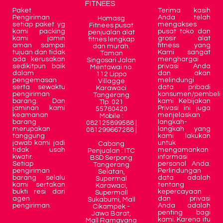
FITNEES
Paket
Terima kasih
Pengiriman
Anda telah
Homasg
setiap paket yg
mengakses
Fitnees pusat
kami packing
pusat toko dan
penjualan alat
kami jamin
grosir alat
fitnes lengkap
aman sampai
fitness yang
dan murah.
tujuan dan tidak
Kami sangat
Taman
ada kerusakan
menghargai
Singosari Jalan
sedikitpun baik
privasi Anda
Mentawai no.
dalam
dan akan
112 Lippo
pengemasan
melindungi
Villagge
serta sewaktu
data pribadi
Karawaci
pengiriman
konsumen/pembeli
Tangerang
barang. Dan
kami Kebijakan
Tlp. 021
jaminan kami
Privasi ini juga
55760420
keamanan
menjelaskan
Mobile :
barang
langkah-
082125899588 |
merupakan
langkah yang
081299667288 |
tanggung
kami lakukan
jawab kami jadi
untuk
Cabang
tidak usah
mengamankan
Penjualan : ITC
kwatir.
informasi
BSD Serpong
Setiap
personal Anda.
Tangerang
pengiriman
Perlindungan
Selatan,
barang selalu
data adalah
Supermal
kami sertakan
tentang
Karawaci,
bukti resi dari
kepercayaan
Supermall
agen
dan privasi
Sukabumi, Mall
pengiriman.
Anda adalah
Cikampek -
penting bagi
Jawa Barat,
kami. Karena itu
Mall Ramayana