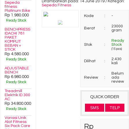
Ditambahkan pada: 14 June 2019 / Kategori:
Sepeda
Sepeda Fitness
fitness
Platinum Bike
Rp 1.980.000
Kode
:
-
Ready Stock
23000
Berat
:
BENCHPRESS
gram
IDACHI 781
PAKET
Ready
KOMPLIT
Stok
:
Stock
BEBAN +
(15 pcs)
STICK
Rp 4.580.000
2.430
Ready Stock
Dilihat
:
kali
ADJUSTABLE
BENCH
Belum
Rp 6.980.000
Review
:
ada
review
Ready Stock
Treadmill
Elektrik ID 300
QUICK ORDER
AC
Rp 34.800.000
SMS
TELP
Ready Stock
Variasi Unik
Alat Fitness
Rp
Six Pack Care