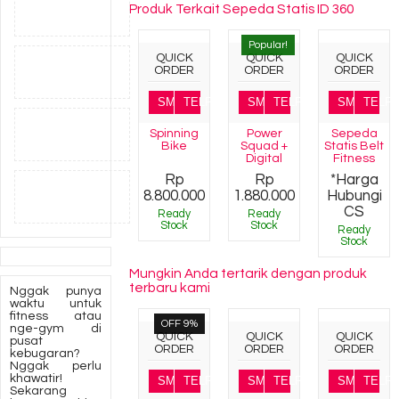
Produk Terkait Sepeda Statis ID 360
Popular!
QUICK
QUICK
QUICK
ORDER
ORDER
ORDER
SMS
TELP
SMS
TELP
SMS
TELP
Spinning
Power
Sepeda
Bike
Squad +
Statis Belt
Digital
Fitness
Rp
Rp
*Harga
8.800.000
1.880.000
Hubungi
CS
Ready
Ready
Stock
Stock
Ready
Stock
Mungkin Anda tertarik dengan produk
terbaru kami
Nggak punya
waktu untuk
fitness atau
OFF 9%
nge-gym di
QUICK
QUICK
QUICK
pusat
ORDER
ORDER
ORDER
kebugaran?
Nggak perlu
khawatir!
SMS
TELP
SMS
TELP
SMS
TELP
Sekarang