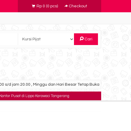
Rp 0
(
0
pcs)
Checkout
Cari
0 s/d jam 20.00 , Minggu dan Hari Besar Tetap Buka
 Kantor Pusat di Lippo Karawaci Tangerang