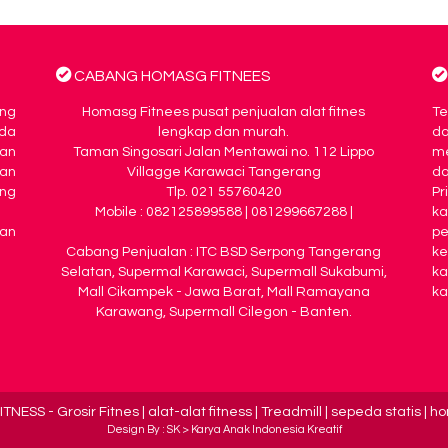
CABANG HOMASG FITNEES
ing
Homasg Fitnees pusat penjualan alat fitnes
Te
da
lengkap dan murah.
d
an
Taman Singosari Jalan Mentawai no. 112 Lippo
me
nan
Villagge Karawaci Tangerang
da
ng
Tlp. 021 55760420
Pr
Mobile : 082125899588 | 081299667288 |
k
kan
pe
Cabang Penjualan : ITC BSD Serpong Tangerang
ke
Selatan, Supermal Karawaci, Supermall Sukabumi,
ka
Mall Cikampek - Jawa Barat, Mall Ramayana
ka
Karawang, Supermall Cilegon - Banten.
ITNESS
- Grosir Fitnes | alat-alat fitness | Treadmill | sepeda statis |
Design By : SK >
Karya Anak Indonesia Kreatif