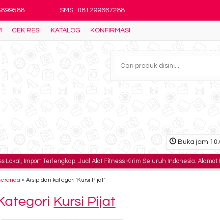
25899588
SMS : 081299667288
M
CEK RESI
KATALOG
KONFIRMASI
Buka jam 10.0
s Lokal, Import Terlengkap. Jual Alat Fitness Kirim Seluruh Indonesia. Alamat
Beranda
»
Arsip dari kategori 'Kursi Pijat'
Kategori
Kursi Pijat