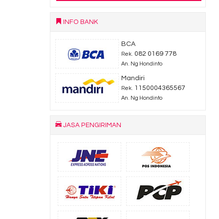
INFO BANK
BCA
082 0169 778
Rek.
An. Ng Hondinto
Mandiri
1150004365567
Rek.
An. Ng Hondinto
JASA PENGIRIMAN