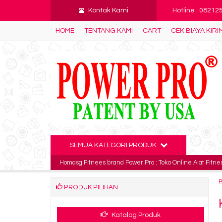
Kontak Kami
Hotline : 0821
HOME
TENTANG KAMI
CART
CEK BIAYA KIRI
SEMUA KATEGORI PRODUK
Homasg Fitnees brand Power Pro : Toko Online Alat Fitnes
PRODUK PILIHAN
Katalog Produk