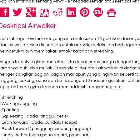
Bagikan informasi tentang
Airwalker
kepada teman atau kerabat And
Deskripsi
Airwalker
Alat olahraga revolusioner yang bisa melakukan 10 gerakan dasar ya
atau air walker, bisa digunakan untuk aerobik, melakukan berbagai
membetuk tubuh membakar lemak/ kalori dan streching.
engan freestyle glider murah ini kita dapat berolahraga dengan fun,
arganya jauh lebih murah. Freestyle glider atau air walker ini dapa
mengencangkan bagian-bagian manapun yang diinginkan seperti tang
inggang, bokong, paha dan betis dengan 10 macam gerakan latihan fr
kegiatan home gym di rumah menjadi lebih menyenangkan :
 Stretching
– Walking/ Jogging
 Sprinting
 Squeezing ( dada, pinggul, betis)
 Lean forward ( dada, pundak, triceps)
 Back forward ( punggung, biceps, pinggang)
 Inner/ outher thigh ( paha dalam, paha luar)