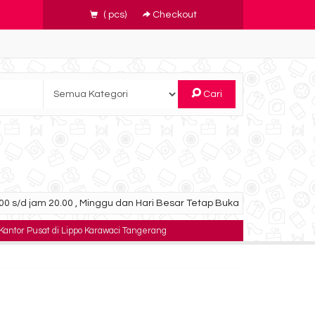
(
pcs)
Checkout
Cari
0 s/d jam 20.00 , Minggu dan Hari Besar Tetap Buka
 Kantor Pusat di Lippo Karawaci Tangerang