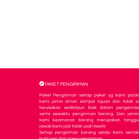
PAKET PENGIRIMAN
Paket Pengiriman setiap paket yg kami pack
kami jamin aman sampai tujuan dan tidak a
kerusakan sedikitpun baik dalam pengemas
serta sewaktu pengiriman barang. Dan jami
kami keamanan barang merupakan tanggu
jawab kami jadi tidak usah kwatir.
Setiap pengiriman barang selalu kami serta
bukti resi dari agen pengiriman.