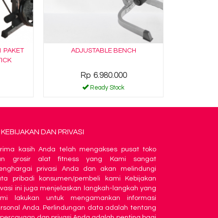
1 PAKET
ADJUSTABLE BENCH
TICK
Rp 6.980.000
Ready Stock
KEBIJAKAN DAN PRIVASI
rima kasih Anda telah mengakses pusat toko
an grosir alat fitness yang Kami sangat
nghargai privasi Anda dan akan melindungi
ta pribadi konsumen/pembeli kami Kebijakan
ivasi ini juga menjelaskan langkah-langkah yang
ami lakukan untuk mengamankan informasi
rsonal Anda. Perlindungan data adalah tentang
percayaan dan privasi Anda adalah penting bagi