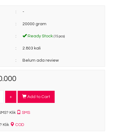
:
-
:
20000 gram
:
Ready Stock
(15 pcs)
:
2.803 kali
:
Belum ada review
0.000
+
Add to Cart
SMS
SMS? Klik
COD
? Klik