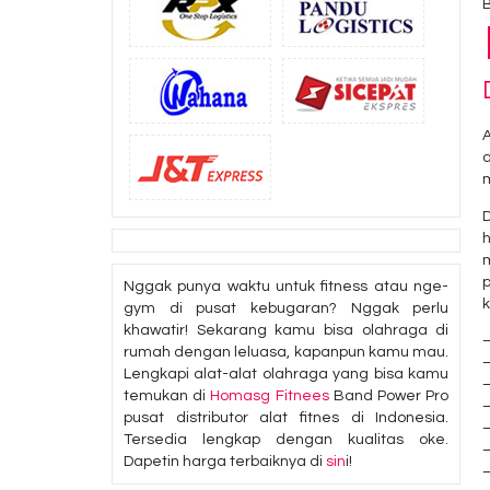
D
h
p
Nggak punya waktu untuk fitness atau nge-
gym di pusat kebugaran? Nggak perlu
khawatir! Sekarang kamu bisa olahraga di
–
rumah dengan leluasa, kapanpun kamu mau.
Lengkapi alat-alat olahraga yang bisa kamu
–
temukan di
Homasg Fitnees
Band Power Pro
–
pusat distributor alat fitnes di Indonesia.
–
Tersedia lengkap dengan kualitas oke.
–
Dapetin harga terbaiknya di
sin
i!
–