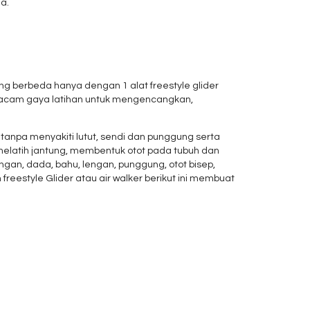
a.
ng berbeda hanya dengan 1 alat freestyle glider
 macam gaya latihan untuk mengencangkan,
 tanpa menyakiti lutut, sendi dan punggung serta
t melatih jantung, membentuk otot pada tubuh dan
an, dada, bahu, lengan, punggung, otot bisep,
eestyle Glider atau air walker berikut ini membuat