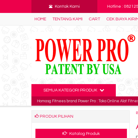
Kontak Kami
Hotline : 0821
HOME
TENTANG KAMI
CART
CEK BIAYA KIRI
SEMUA KATEGORI PRODUK
Homasg Fitnees brand Power Pro : Toko Online Alat Fitnes
PRODUK PILIHAN
Katalog Produk