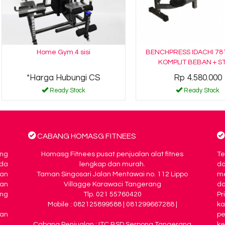
Home Gym 4 sisi
BENCHPRESS IDACHI 78
KOMPLIT BEBAN + S
*Harga Hubungi CS
Rp 4.580.000
Ready Stock
Ready Stock
CABANG HOMASG FITNEES
ing
Homasg Fitnees pusat penjualan alat fitnes
Te
da
lengkap dan murah.
d
an
Taman Singosari Jalan Mentawai no. 112 Lippo
me
nan
Villagge Karawaci Tangerang
da
ng
Tlp. 021 55760420
Pr
Mobile : 082125899588 | 081299667288 |
k
kan
pe
Cabang Penjualan : ITC BSD Serpong Tangerang
ke