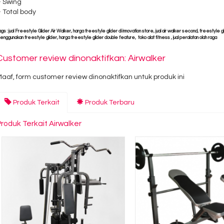
– Swing
 Total body
ags : jual Freestyle Glider Air Walker, harga freestyle glider di innovation store, jual air walker second, freestyle g
enggunakan freestyle glider, harga freestyle glider double feature, toko alat fitness , jual peralatan olah raga
Customer review dinonaktifkan: Airwalker
aaf, form customer review dinonaktifkan untuk produk ini
Produk Terkait
Produk Terbaru
Produk Terkait Airwalker