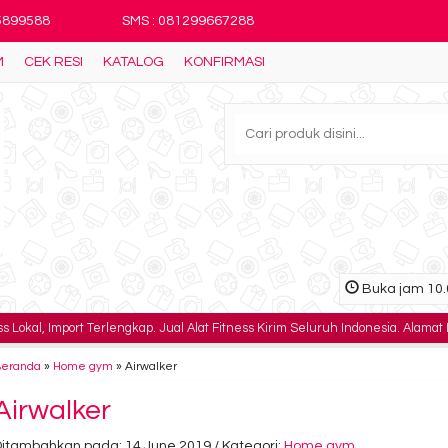
25899588
SMS : 081299667288
M
CEK RESI
KATALOG
KONFIRMASI
Buka jam 10.0
s Lokal, Import Terlengkap. Jual Alat Fitness Kirim Seluruh Indonesia. Alamat
Beranda
»
Home gym
»
Airwalker
Airwalker
Ditambahkan pada: 14 June 2019 / Kategori:
Home gym