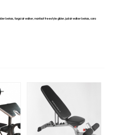
lider bekas, fungsi air walker, manfaat freestyle glider, jual air walker bekas, cara