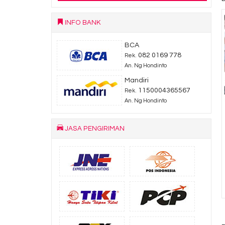
INFO BANK
BCA
082 0169 778
Rek.
An. Ng Hondinto
Mandiri
1150004365567
Rek.
An. Ng Hondinto
JASA PENGIRIMAN