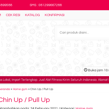
25899588
SMS : 081299667288
M
CEK RESI
KATALOG
KONFIRMASI
Buka jam 10.0
s Lokal, Import Terlengkap. Jual Alat Fitness Kirim Seluruh Indonesia. Alamat
Beranda
»
Home gym
»
Chin Up / Pull Up
Chin Up / Pull Up
Ditambahkan pada: 24 February 2021 / Kategori:
Home gym