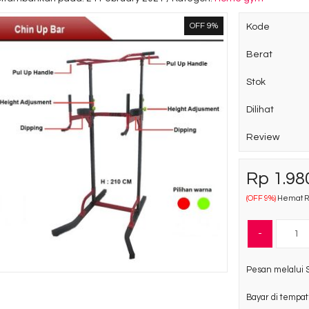
OFF 9%
Kode
Berat
Stok
Dilihat
Review
Rp 1.98
(OFF 9%)
Hemat Rp
-
Pesan melalui 
Bayar di tempat