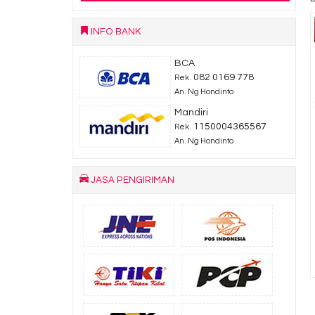
INFO BANK
BCA
082 0169 778
Rek.
An. Ng Hondinto
Mandiri
1150004365567
Rek.
An. Ng Hondinto
JASA PENGIRIMAN