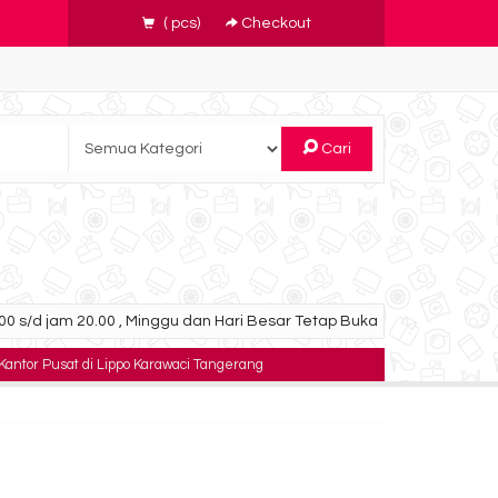
(
pcs)
Checkout
Cari
0 s/d jam 20.00 , Minggu dan Hari Besar Tetap Buka
 Kantor Pusat di Lippo Karawaci Tangerang