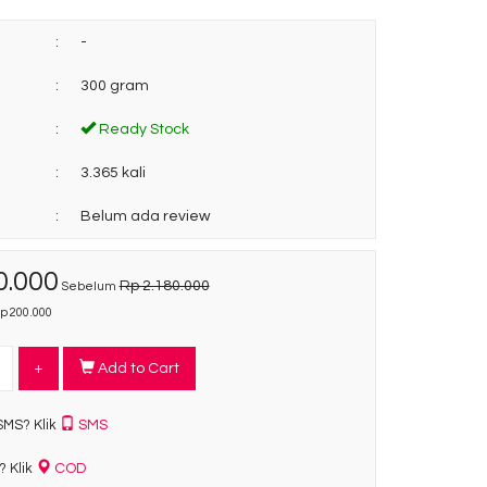
:
-
:
300 gram
:
Ready Stock
:
3.365 kali
:
Belum ada review
0.000
Rp 2.180.000
Sebelum
 200.000
+
Add to Cart
SMS
SMS? Klik
COD
? Klik