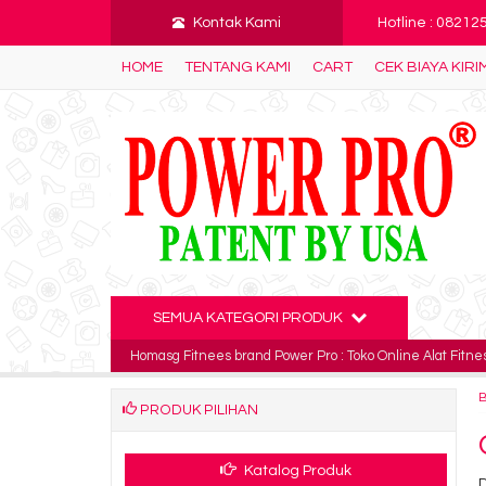
Kontak Kami
Hotline : 0821
HOME
TENTANG KAMI
CART
CEK BIAYA KIRI
SEMUA KATEGORI PRODUK
Homasg Fitnees brand Power Pro : Toko Online Alat Fitnes
PRODUK PILIHAN
Katalog Produk