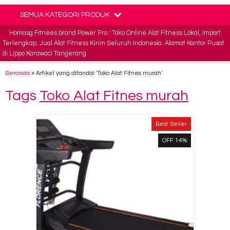
SEMUA KATEGORI PRODUK
Homasg Fitnees brand Power Pro : Toko Online Alat Fitness Lokal, Import
Terlengkap. Jual Alat Fitness Kirim Seluruh Indonesia. Alamat Kantor Pusat
di Lippo Karawaci Tangerang
Beranda
»
Artikel yang ditandai 'Toko Alat Fitnes murah'
Tags
Toko Alat Fitnes murah
Best Seller
OFF 14%