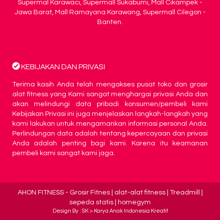
Supermal Karawaci, Supermall Sukabumi, Mall Cikampek -
Jawa Barat, Mall Ramayana Karawang, Supermall Cilegon -
Banten.
KEBIJAKAN DAN PRIVASI
Terima kasih Anda telah mengakses pusat toko dan grosir
alat fitness yang Kami sangat menghargai privasi Anda dan
akan melindungi data pribadi konsumen/pembeli kami
Kebijakan Privasi ini juga menjelaskan langkah-langkah yang
kami lakukan untuk mengamankan informasi personal Anda.
Perlindungan data adalah tentang kepercayaan dan privasi
Anda adalah penting bagi kami. Karena itu keamanan
pembeli kami sangat kami jaga.
AHON FITNESS
- Grosir Fitnes | alat-alat fitness | Treadmill |
sepeda statis | homegym
Design By : SK >
Karya Anak Indonesia Kreatif