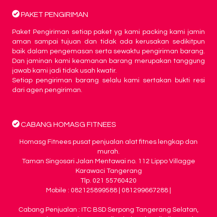
PAKET PENGIRIMAN
Paket Pengiriman setiap paket yg kami packing kami jamin
aman sampai tujuan dan tidak ada kerusakan sedikitpun
baik dalam pengemasan serta sewaktu pengiriman barang.
Dan jaminan kami keamanan barang merupakan tanggung
jawab kami jadi tidak usah kwatir.
Setiap pengiriman barang selalu kami sertakan bukti resi
dari agen pengiriman.
CABANG HOMASG FITNEES
Homasg Fitnees pusat penjualan alat fitnes lengkap dan
murah.
Taman Singosari Jalan Mentawai no. 112 Lippo Villagge
Karawaci Tangerang
Tlp. 021 55760420
Mobile : 082125899588 | 081299667288 |
Cabang Penjualan : ITC BSD Serpong Tangerang Selatan,