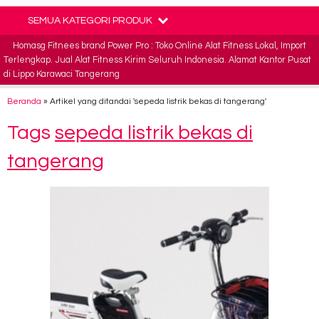
SEMUA KATEGORI PRODUK
Homasg Fitnees brand Power Pro : Toko Online Alat Fitness Lokal, Import
Terlengkap. Jual Alat Fitness Kirim Seluruh Indonesia. Alamat Kantor Pusat
di Lippo Karawaci Tangerang
Beranda
»
Artikel yang ditandai 'sepeda listrik bekas di tangerang'
Tags
sepeda listrik bekas di
tangerang