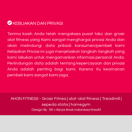
KEBIJAKAN DAN PRIVASI
Terima kasih Anda telah mengakses pusat toko dan grosir
alat fitness yang Kami sangat menghargai privasi Anda dan
akan melindungi data pribadi konsumen/pembeli kami
Kebijakan Privasi ini juga menjelaskan langkah-langkah yang
kami lakukan untuk mengamankan informasi personal Anda.
Perlindungan data adalah tentang kepercayaan dan privasi
Anda adalah penting bagi kami. Karena itu keamanan
pembeli kami sangat kami jaga.
AHON FITNESS
- Grosir Fitnes | alat-alat fitness | Treadmill |
sepeda statis | homegym
Design By : SK >
Karya Anak Indonesia Kreatif