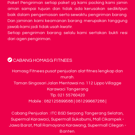
Paket Pengiriman setiap paket yg kami packing kami jamin
aman sampai tujuan dan tidak ada kerusakan sedikitpun
baik dalam pengemasan serta sewaktu pengiriman barang.
Dan jaminan kami keamanan barang merupakan tanggung
jawab kami jadi tidak usah kwatir.
Setiap pengiriman barang selalu kami sertakan bukti resi
dari agen pengiriman.
CABANG HOMASG FITNEES
Homasg Fitnees pusat penjualan alat fitnes lengkap dan
murah.
Taman Singosari Jalan Mentawai no. 112 Lippo Villagge
Karawaci Tangerang
Tlp. 021 55760420
Mobile : 082125899588 | 081299667288 |
Cabang Penjualan : ITC BSD Serpong Tangerang Selatan,
Supermal Karawaci, Supermall Sukabumi, Mall Cikampek -
Jawa Barat, Mall Ramayana Karawang, Supermall Cilegon -
Banten.