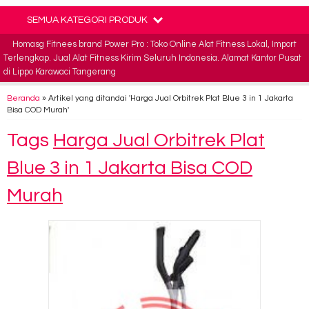
SEMUA KATEGORI PRODUK
Homasg Fitnees brand Power Pro : Toko Online Alat Fitness Lokal, Import
Terlengkap. Jual Alat Fitness Kirim Seluruh Indonesia. Alamat Kantor Pusat
di Lippo Karawaci Tangerang
Beranda
»
Artikel yang ditandai 'Harga Jual Orbitrek Plat Blue 3 in 1 Jakarta
Bisa COD Murah'
Tags
Harga Jual Orbitrek Plat
Blue 3 in 1 Jakarta Bisa COD
Murah