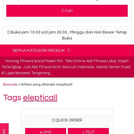
Cari
Buka jam 10.00 s/d jam 20.00 , Minggu dan Hari Besar Tetap
Buka
SEMUA KATEGORI PRODUK
Homasg Fitnees brand Power Pro : Toko Online Alat Fitness Lokal, Import
Terlengkap. Jual Alat Fitness Kirim Seluruh Indonesia. Alamat Kantor Pusat
di Lippo Karawaci Tangerang
Beranda
»
Artikel yang ditandai 'elepticall'
Tags
elepticall
QUICK ORDER
SMS
TELP