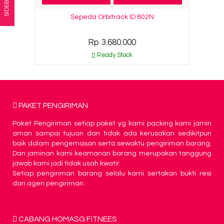
SIDEBAR
Sepeda Orbitrack ID 802N
Rp 3.680.000
Ready Stock
PAKET PENGIRIMAN
Paket Pengiriman setiap paket yg kami packing kami jamin
aman sampai tujuan dan tidak ada kerusakan sedikitpun
baik dalam pengemasan serta sewaktu pengiriman barang.
Dan jaminan kami keamanan barang merupakan tanggung
jawab kami jadi tidak usah kwatir.
Setiap pengiriman barang selalu kami sertakan bukti resi
dari agen pengiriman.
CABANG HOMASG FITNEES